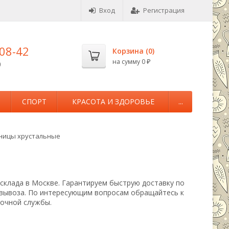
Вход
Регистрация
-08-42
Корзина (
0
)
на сумму
0
0
₽
М
СПОРТ
КРАСОТА И ЗДОРОВЬЕ
...
ницы хрустальные
 склада в Москве. Гарантируем быструю доставку по
овывоза. По интересующим вопросам обращайтесь к
вочной службы.