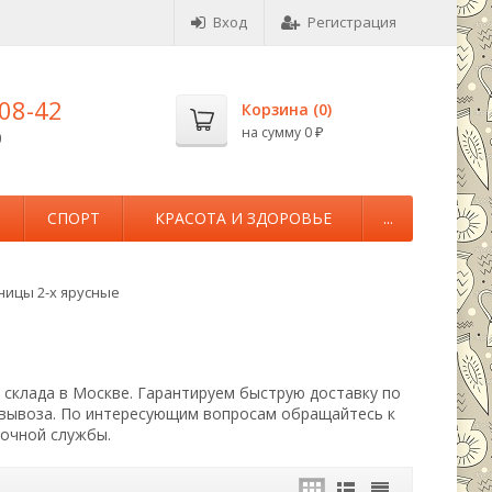
Вход
Регистрация
-08-42
Корзина (
0
)
на сумму
0
0
₽
М
СПОРТ
КРАСОТА И ЗДОРОВЬЕ
...
ицы 2-х ярусные
 склада в Москве. Гарантируем быструю доставку по
овывоза. По интересующим вопросам обращайтесь к
вочной службы.