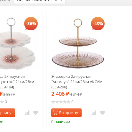
-36%
-43%
а 2х-ярусная
Этажерка 2х-ярусная
цветок" 21см/28см
"sunrays" 21см/28см АКСАМ
339-194)
(339-298)
2 406
₽
3 887
₽
4 214
₽
₽
0
0
орзину
В корзину
ии
В наличии