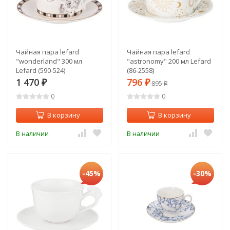
Чайная пара lefard
Чайная пара lefard
"wonderland" 300 мл
"astronomy" 200 мл Lefard
Lefard (590-524)
(86-2558)
1 470
796
₽
₽
895
₽
0
0
В корзину
В корзину
В наличии
В наличии
-45%
-30%