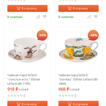
В корзину
В корзину
В наличии
В наличии
-30%
-49%
Чайная пара lefard
Чайная пара lefard
"счастье есть" 300 мл
"sunday" 300 мл Lefard (85-
Lefard (85-1795)
1800)
918
668
₽
1 314
₽
1 314
₽
₽
0
0
В корзину
В корзину