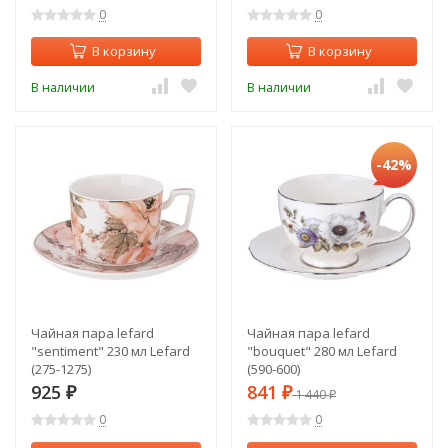
0
0
В корзину
В корзину
В наличии
В наличии
-42%
Чайная пара lefard
Чайная пара lefard
"sentiment" 230 мл Lefard
"bouquet" 280 мл Lefard
(275-1275)
(590-600)
925
841
₽
₽
1 440
₽
0
0