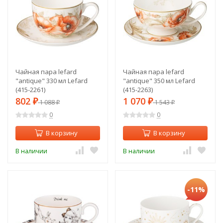
Чайная пара lefard
Чайная пара lefard
"antique" 330 мл Lefard
"antique" 350 мл Lefard
(415-2261)
(415-2263)
802
1 070
₽
1 088
₽
1 543
₽
₽
0
0
В корзину
В корзину
В наличии
В наличии
-11%