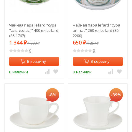
Чайная пара lefard "сура
Чайная пара lefard "сура
"аль-ихлас"" 400 мл Lefard
ан-нас" 260 мл Lefard (86-
(86-1767)
2200)
1 344
650
₽
1 533
₽
1 257
₽
₽
0
0
В корзину
В корзину
В наличии
В наличии
-8%
-39%