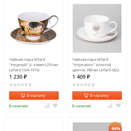
Чайная пара lefard
Чайная пара lefard
"поцелуй" (г. климт) 250 мл
"inspiration" золотой
Lefard (104-1013)
цветок 380 мл Lefard (422-
126)
1 230
1 409
₽
₽
0
0
В корзину
В корзину
В наличии
В наличии
-66%