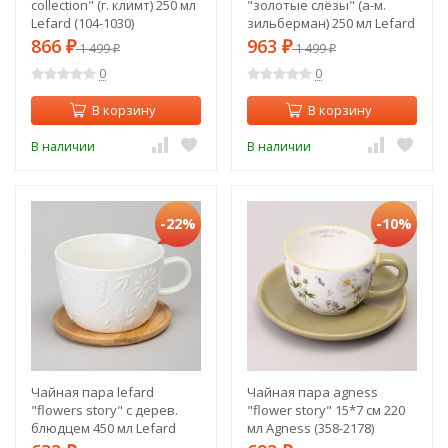
collection" (г. климт) 250 мл
"золотые слёзы" (а-м.
Lefard (104-1030)
зильберман) 250 мл Lefard
(104-1027)
866
963
₽
1 499
₽
1 499
₽
₽
0
0
В корзину
В корзину
В наличии
В наличии
-22%
-10%
Чайная пара lefard
Чайная пара agness
"flowers story" с дерев.
"flower story" 15*7 см 220
блюдцем 450 мл Lefard
мл Agness (358-2178)
(474-250)