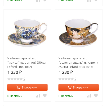
В наличии
В наличии
Чайная пара lefard
Чайная пара lefard
"ирисы" (в. ван гог) 250 мл
"золотая адель" (г. климт)
Lefard (104-1012)
250 мл Lefard (104-1014)
1 230
1 230
₽
₽
0
0
В корзину
В корзину
В наличии
В наличии