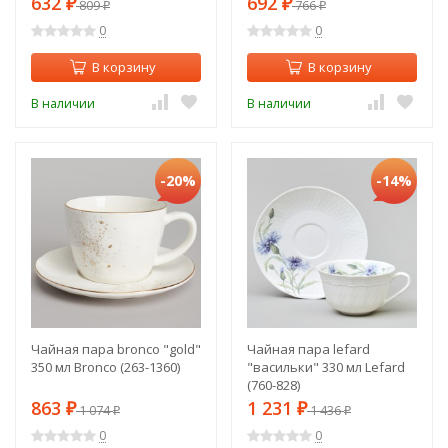
632
692
₽
809
₽
766
₽
₽
0
0
В корзину
В корзину
В наличии
В наличии
-20%
-14%
Чайная пара bronco "gold"
Чайная пара lefard
350 мл Bronco (263-1360)
"васильки" 330 мл Lefard
(760-828)
863
1 231
₽
1 074
₽
1 436
₽
₽
0
0