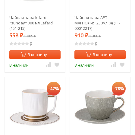
Чайная пара lefard
Чайная пара АРТ
"sunday" 300 мл Lefard
МАГНОЛИЯ 230мл (4) (TT-
(151-215)
00012217)
558
910
₽
1 009
₽
1 300
₽
₽
0
0
В корзину
В корзину
В наличии
В наличии
-47%
-78%