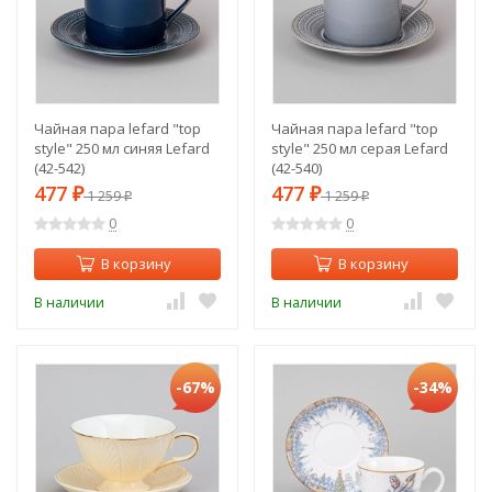
Чайная пара lefard "top
Чайная пара lefard "top
style" 250 мл синяя Lefard
style" 250 мл серая Lefard
(42-542)
(42-540)
477
477
₽
1 259
₽
1 259
₽
₽
0
0
В корзину
В корзину
В наличии
В наличии
-67%
-34%