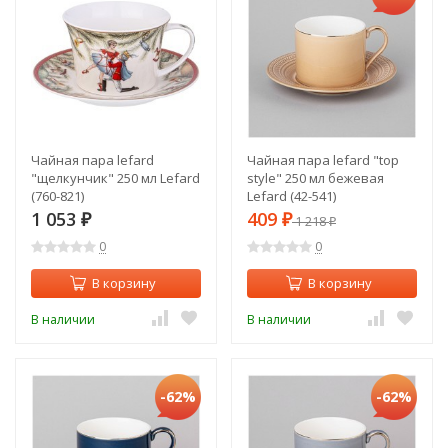
Чайная пара lefard
Чайная пара lefard "top
"щелкунчик" 250 мл Lefard
style" 250 мл бежевая
(760-821)
Lefard (42-541)
1 053
409
₽
₽
1 218
₽
0
0
В корзину
В корзину
В наличии
В наличии
-62%
-62%