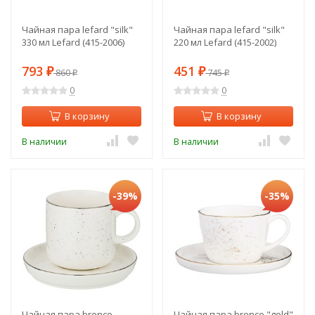
Чайная пара lefard "silk"
Чайная пара lefard "silk"
330 мл Lefard (415-2006)
220 мл Lefard (415-2002)
793
451
₽
860
₽
745
₽
₽
0
0
В корзину
В корзину
В наличии
В наличии
-39%
-35%
Чайная пара bronco
Чайная пара bronco "gold"