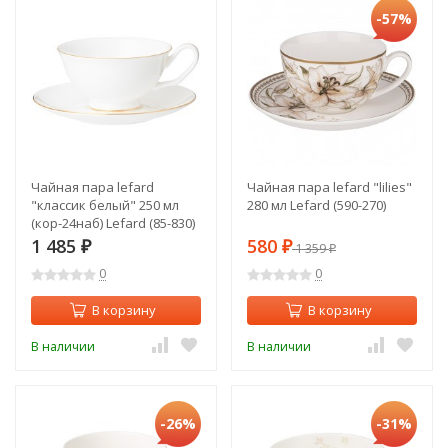
-57%
Чайная пара lefard
Чайная пара lefard "lilies"
"классик белый" 250 мл
280 мл Lefard (590-270)
(кор-24наб) Lefard (85-830)
1 485
580
₽
₽
1 359
₽
0
0
В корзину
В корзину
В наличии
В наличии
-26%
-31%