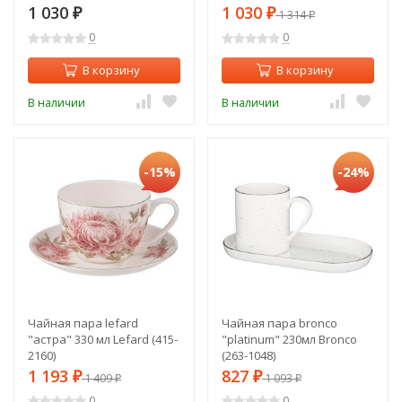
1 030
1 030
₽
₽
1 314
₽
0
0
В корзину
В корзину
В наличии
В наличии
-15%
-24%
Чайная пара lefard
Чайная пара bronco
"астра" 330 мл Lefard (415-
"platinum" 230мл Bronco
2160)
(263-1048)
1 193
827
₽
1 409
₽
1 093
₽
₽
0
0