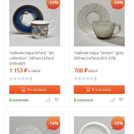
-34%
-24%
Чайная пара lefard "art
Чайная пара "tempo" grey
collection" 280 мл Lefard
350 мл Lefard (355-379)
(590-687)
1 153
708
₽
1 740
₽
935
₽
₽
0
0
В корзину
В корзину
В наличии
В наличии
-14%
-13%