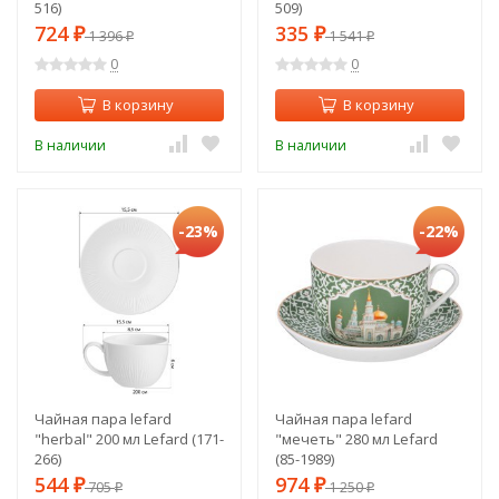
516)
509)
724
335
₽
1 396
₽
1 541
₽
₽
0
0
В корзину
В корзину
В наличии
В наличии
-23%
-22%
Чайная пара lefard
Чайная пара lefard
"herbal" 200 мл Lefard (171-
"мечеть" 280 мл Lefard
266)
(85-1989)
544
974
₽
705
₽
1 250
₽
₽