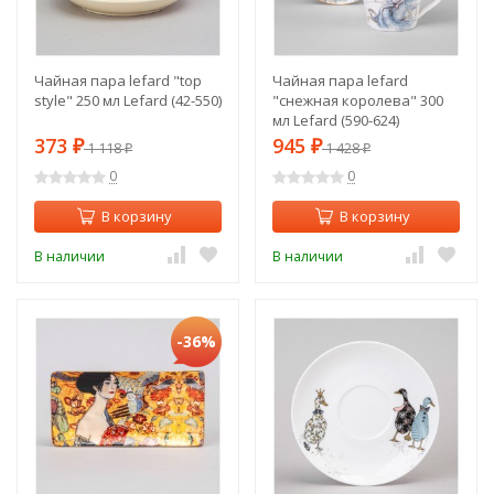
Чайная пара lefard "top
Чайная пара lefard
style" 250 мл Lefard (42-550)
"снежная королева" 300
мл Lefard (590-624)
373
945
₽
1 118
₽
1 428
₽
₽
0
0
В корзину
В корзину
В наличии
В наличии
-36%