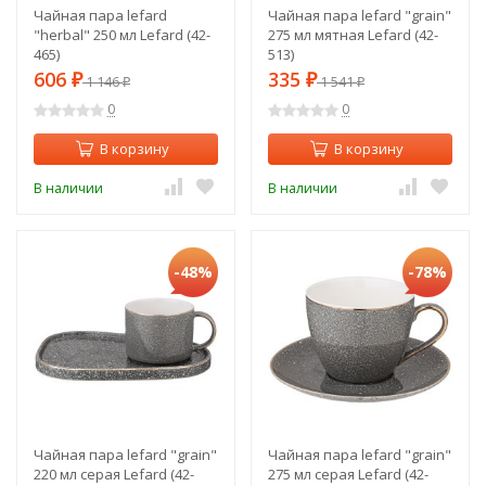
Чайная пара lefard
Чайная пара lefard "grain"
"herbal" 250 мл Lefard (42-
275 мл мятная Lefard (42-
465)
513)
606
335
₽
1 146
₽
1 541
₽
₽
0
0
В корзину
В корзину
В наличии
В наличии
-48%
-78%
Чайная пара lefard "grain"
Чайная пара lefard "grain"
220 мл серая Lefard (42-
275 мл серая Lefard (42-