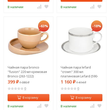
В наличии
В наличии
-63%
-18%
Чайная пара bronco
Чайная пара lefard
"fusion" 220 мл кремовая
"crown" 300 мл
Bronco (263-1222)
платиновая Lefard (590-
462)
399
1 160
₽
1 080
₽
1 414
₽
₽
0
0
В корзину
В корзину
В наличии
В наличии