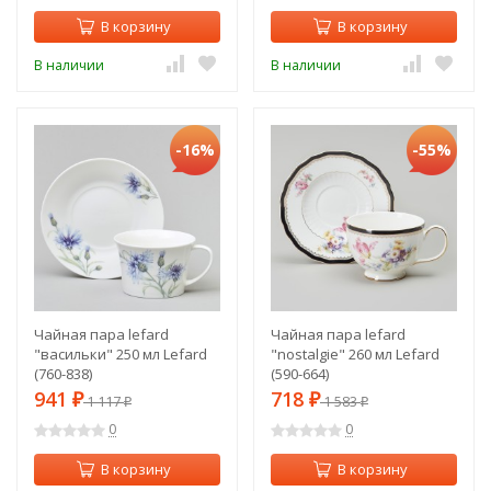
В корзину
В корзину
В наличии
В наличии
-16%
-55%
Чайная пара lefard
Чайная пара lefard
"васильки" 250 мл Lefard
"nostalgie" 260 мл Lefard
(760-838)
(590-664)
941
718
₽
1 117
₽
1 583
₽
₽
0
0
В корзину
В корзину