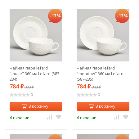
-13%
-13%
Чайная пара lefard
Чайная пара lefard
"muse" 360 мл Lefard (587-
"meadow" 360 мл Lefard
234)
(587-235)
784
784
₽
903
₽
903
₽
₽
0
0
В корзину
В корзину
В наличии
В наличии