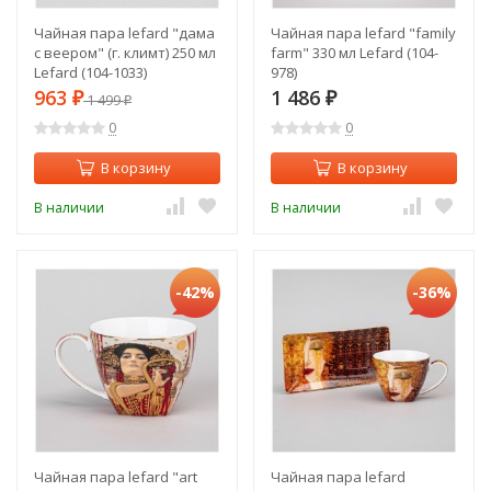
Чайная пара lefard "дама
Чайная пара lefard "family
с веером" (г. климт) 250 мл
farm" 330 мл Lefard (104-
Lefard (104-1033)
978)
963
1 486
₽
1 499
₽
₽
0
0
В корзину
В корзину
В наличии
В наличии
-42%
-36%
Чайная пара lefard "art
Чайная пара lefard