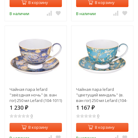
В корзину
В корзину
В наличии
В наличии
Чайная пара lefard
Чайная пара lefard
"звёздная ночь" (в. ван
"цветущий миндаль" (в.
гог) 250 мл Lefard (104-1011)
ван гог) 250 мл Lefard (104-
1010)
1 230
1 167
₽
₽
0
0
В корзину
В корзину