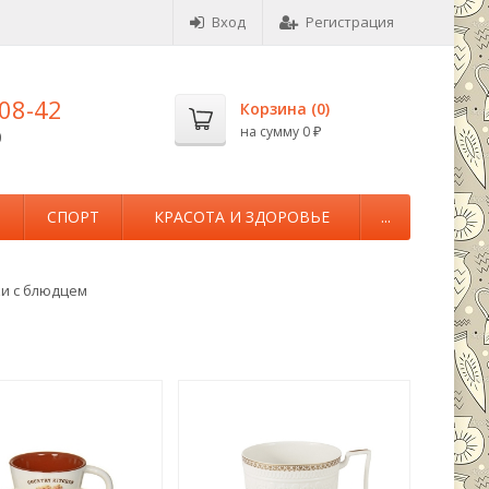
Вход
Регистрация
-08-42
Корзина (
0
)
на сумму
0
0
₽
М
СПОРТ
КРАСОТА И ЗДОРОВЬЕ
...
и с блюдцем