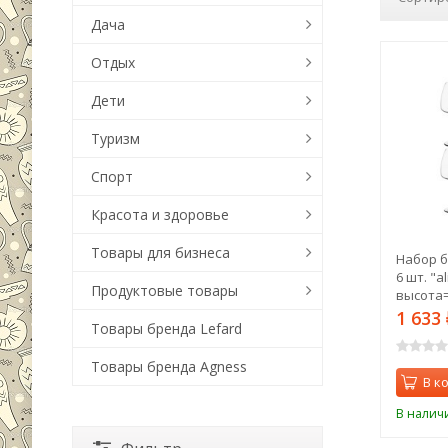
Дача
Отдых
Дети
Туризм
Спорт
Красота и здоровье
Товары для бизнеса
Набор б
6 шт. "a
Продуктовые товары
высота=2
Bohemia 
1 633
Товары бренда Lefard
Товары бренда Agness
В к
В налич