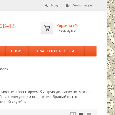
Вход
Регистрация
-08-42
Корзина (
0
)
на сумму
0
0
₽
М
СПОРТ
КРАСОТА И ЗДОРОВЬЕ
...
шские
в Москве. Гарантируем быструю доставку по Москве,
 По интересующим вопросам обращайтесь к
вочной службы.