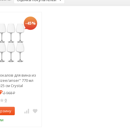
-45%
окалов для вина из
lizee/anser" 770 мл
5 см Crystal
(669-191)
₽
2 968
₽
0
орзину
ии