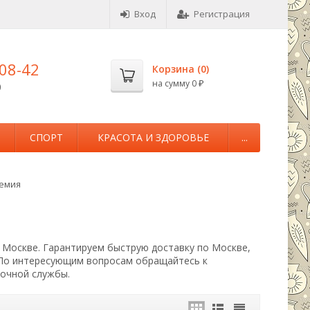
Вход
Регистрация
-08-42
Корзина (
0
)
на сумму
0
0
₽
М
СПОРТ
КРАСОТА И ЗДОРОВЬЕ
...
емия
в Москве. Гарантируем быструю доставку по Москве,
 По интересующим вопросам обращайтесь к
вочной службы.