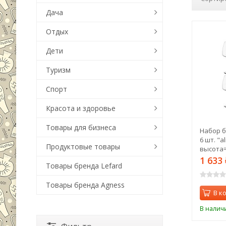
Дача
Отдых
Дети
Туризм
Спорт
Красота и здоровье
Товары для бизнеса
Набор б
6 шт. "a
Продуктовые товары
высота=2
Bohemia 
1 633
Товары бренда Lefard
Товары бренда Agness
В к
В налич