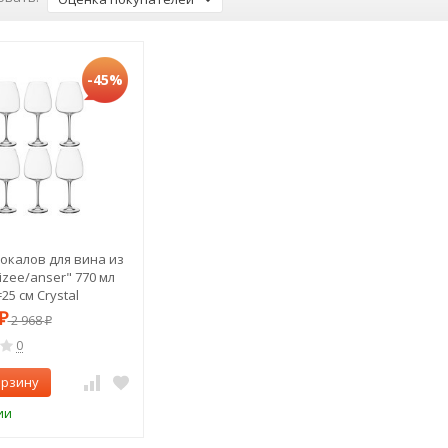
-45%
окалов для вина из
lizee/anser" 770 мл
5 см Crystal
(669-191)
₽
2 968
₽
0
орзину
ии