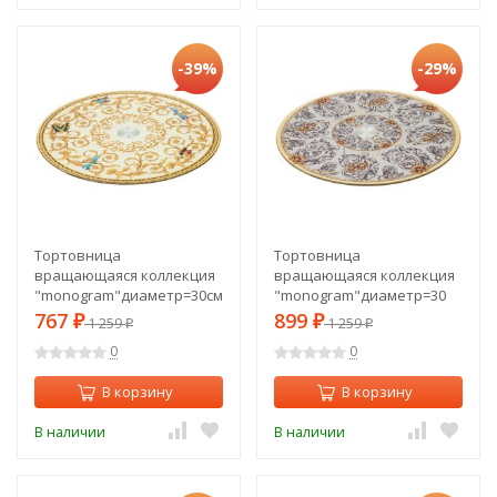
-39%
-29%
Тортовница
Тортовница
вращающаяся коллекция
вращающаяся коллекция
"monogram"диаметр=30см
"monogram"диаметр=30
Lefard (198-331)
см Lefard (198-330)
767
899
₽
1 259
₽
1 259
₽
₽
0
0
В корзину
В корзину
В наличии
В наличии