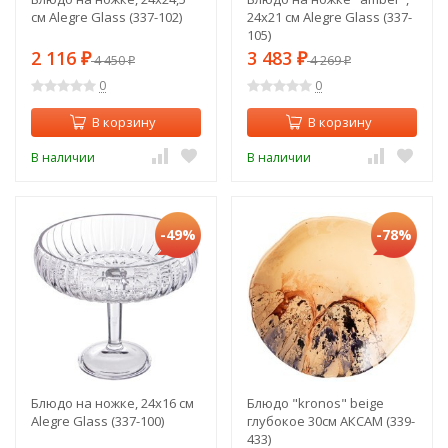
см Alegre Glass (337-102)
24х21 см Alegre Glass (337-
105)
2 116
3 483
₽
4 450
₽
4 269
₽
₽
0
0
В корзину
В корзину
В наличии
В наличии
-49%
-78%
Блюдо на ножке, 24х16 см
Блюдо "kronos" beige
Alegre Glass (337-100)
глубокое 30см АКСАМ (339-
433)