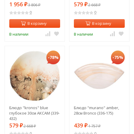
1 956
579
₽
3 806
₽
2 668
₽
₽
0
0
В корзину
В корзину
В наличии
В наличии
-78%
-75%
Блюдо "kronos" blue
Блюдо "murano" amber,
глубокое 30см АКСАМ (339-
28см Bronco (336-175)
432)
579
439
₽
2 668
₽
1 757
₽
₽
0
0