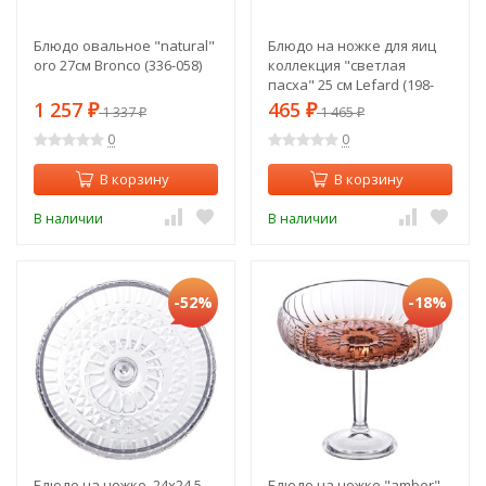
Блюдо овальное "natural"
Блюдо на ножке для яиц
oro 27см Bronco (336-058)
коллекция "светлая
пасха" 25 см Lefard (198-
266)
1 257
465
₽
1 337
₽
1 465
₽
₽
0
0
В корзину
В корзину
В наличии
В наличии
-52%
-18%
Блюдо на ножке, 24х24,5
Блюдо на ножке "amber",