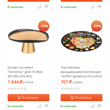
В наличии
В наличии
-15%
-39%
Блюдо на ножке
Тортовница
"bohemia" gold d=28см
вращающаяся коллекция
АКСАМ (339-452)
"buffet"диаметр=30 Lefard
(198-332)
1 844
767
₽
2 171
₽
1 259
₽
₽
0
0
В корзину
В корзину
В наличии
В наличии