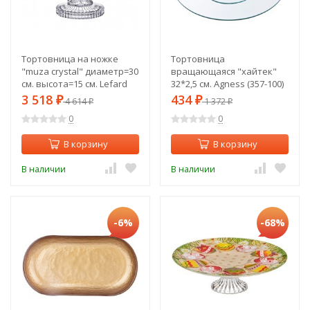
Тортовница на ножке
Тортовница
"muza crystal" диаметр=30
вращающаяся "хайтек"
см. высота=15 см. Lefard
32*2,5 см. Agness (357-100)
(195-128)
3 518
434
₽
4 614
₽
1 372
₽
₽
0
0
В корзину
В корзину
В наличии
В наличии
-6%
-68%