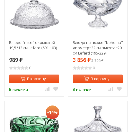
Блюдо "n'ice" с крышкой
Блюдо на ножке "bohema"
19,5*13 см Lefard (691-103)
диаметр=32 см высота=20
см Lefard (195-229)
989
3 856
₽
₽
5 796
₽
0
0
В корзину
В корзину
В наличии
В наличии
-14%