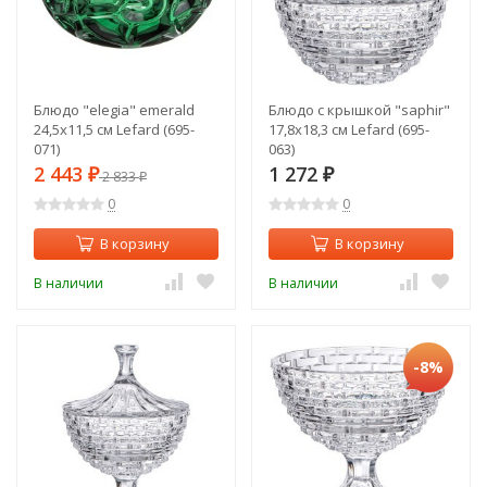
Блюдо "elegia" emerald
Блюдо с крышкой "saphir"
24,5х11,5 см Lefard (695-
17,8х18,3 см Lefard (695-
071)
063)
2 443
1 272
₽
2 833
₽
₽
0
0
В корзину
В корзину
В наличии
В наличии
-8%