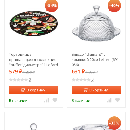
-54%
-40%
Тортовница
Блюдо "diamant" с
вращающаяся коллекция
крышкой 20см Lefard (691-
"buffet"диаметр=31 Lefard
056)
(198-333)
579
631
₽
1 259
₽
1 057
₽
₽
0
0
В корзину
В корзину
В наличии
В наличии
-33%