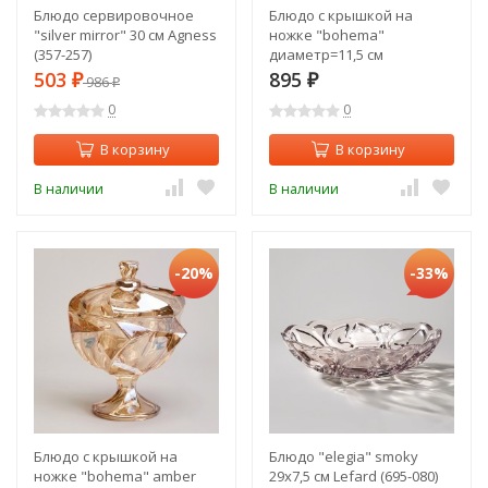
Блюдо сервировочное
Блюдо с крышкой на
"silver mirror" 30 см Agness
ножке "bohema"
(357-257)
диаметр=11,5 см
высота=16,5 см Lefard
503
895
₽
986
₽
₽
(195-232)
0
0
В корзину
В корзину
В наличии
В наличии
-20%
-33%
Блюдо с крышкой на
Блюдо "elegia" smoky
ножке "bohema" amber
29х7,5 см Lefard (695-080)