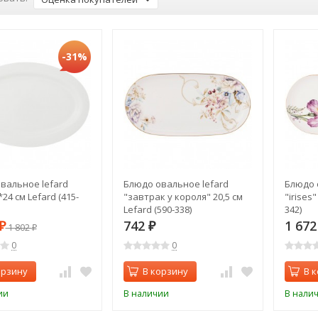
-31%
вальное lefard
Блюдо овальное lefard
Блюдо 
*24 см Lefard (415-
"завтрак у короля" 20,5 см
"irises"
Lefard (590-338)
342)
742
1 67
₽
1 802
₽
₽
0
0
орзину
В корзину
В 
ии
В наличии
В нали