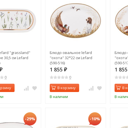
efard "grassland"
Блюдо овальное lefard
Блюдо 
е 30,5 см Lefard
"охота" 32*22 см Lefard
"охота"
)
(590-516)
(590-517
1 855
1 85
₽
₽
0
0
орзину
В корзину
В 
ии
В наличии
В нали
-29%
-10%