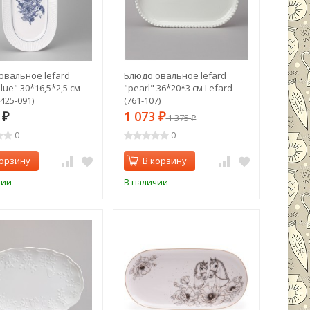
овальное lefard
Блюдо овальное lefard
blue" 30*16,5*2,5 см
"pearl" 36*20*3 см Lefard
(425-091)
(761-107)
9
1 073
₽
₽
1 375
₽
0
0
корзину
В корзину
чии
В наличии