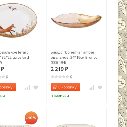
овальное lefard
Блюдо "bohemia" amber,
 32*22 см Lefard
овальное, 34*19см Bronco
)
(336-194)
5
2 219
₽
₽
0
0
корзину
В корзину
чии
В наличии
-10%