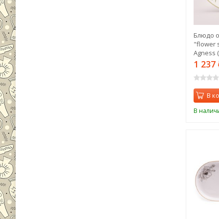
Блюдо о
"flower 
Agness (
1 237
В к
В налич