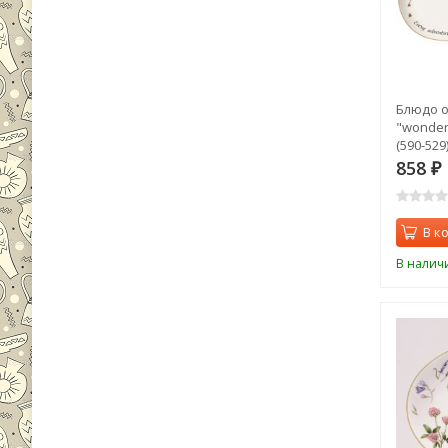
Блюдо о
"wonderl
(590-529
858
₽
В к
В налич