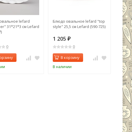
овальное lefard
Блюдо овальное lefard "top
er" 31*21*3 см Lefard
style" 25,5 см Lefard (590-725)
)
1 205
₽
0
0
корзину
В корзину
чии
В наличии