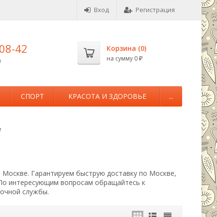
Вход
Регистрация
-08-42
Корзина (
0
)
на сумму
0
0
₽
М
СПОРТ
КРАСОТА И ЗДОРОВЬЕ
...
е
в Москве. Гарантируем быструю доставку по Москве,
 По интересующим вопросам обращайтесь к
вочной службы.