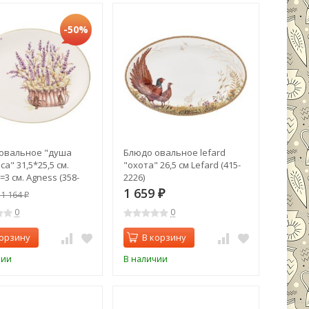
-50%
овальное "душа
Блюдо овальное lefard
а" 31,5*25,5 см.
"охота" 26,5 см Lefard (415-
3 см. Agness (358-
2226)
1 659
1 164
₽
₽
0
0
корзину
В корзину
чии
В наличии