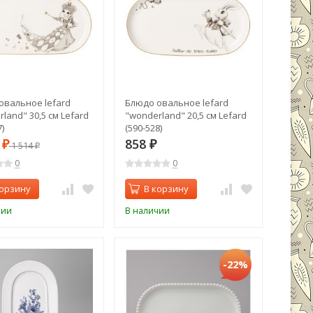
овальное lefard
Блюдо овальное lefard
land" 30,5 см Lefard
"wonderland" 20,5 см Lefard
)
(590-528)
6
858
₽
1 514
₽
₽
0
0
корзину
В корзину
чии
В наличии
-22%