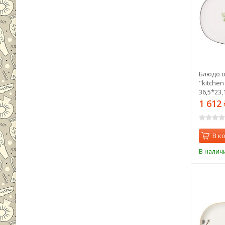
Блюдо о
"kitchen
36,5*23,
480)
1 612
В к
В налич