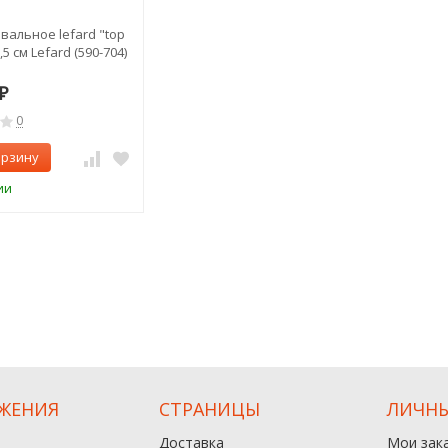
вальное lefard "top
,5 см Lefard (590-704)
₽
0
орзину
ии
ЖЕНИЯ
СТРАНИЦЫ
ЛИЧНЫ
Доставка
Мои зак