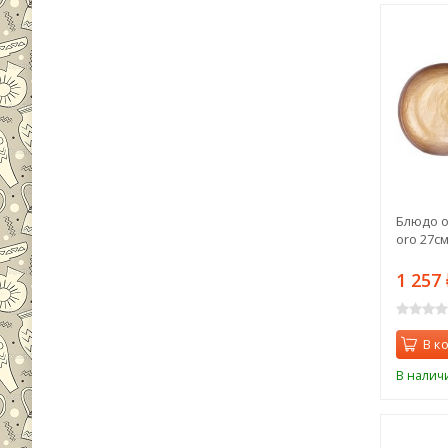
Блюдо о
oro 27см
1 257
В к
В налич