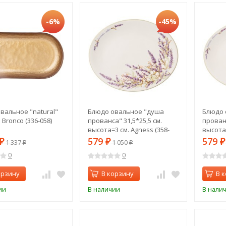
-6%
-45%
вальное "natural"
Блюдо овальное "душа
Блюдо 
 Bronco (336-058)
прованса" 31,5*25,5 см.
прованс
высота=3 см. Agness (358-
высота=
2039)
2038)
579
579
₽
1 337
₽
1 050
₽
₽
₽
0
0
орзину
В корзину
В 
ии
В наличии
В нали