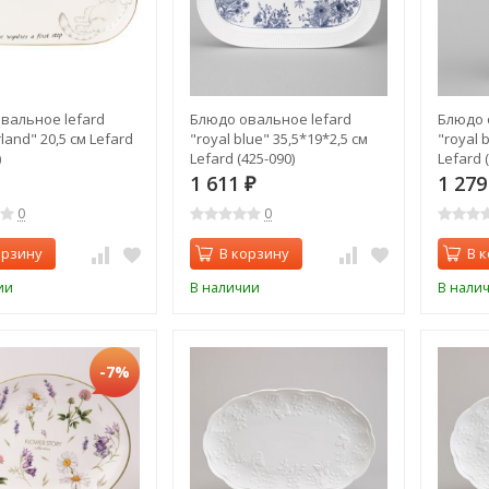
вальное lefard
Блюдо овальное lefard
Блюдо 
and" 20,5 см Lefard
"royal blue" 35,5*19*2,5 см
"royal 
)
Lefard (425-090)
Lefard 
1 611
1 27
₽
0
0
орзину
В корзину
В 
ии
В наличии
В нали
-7%