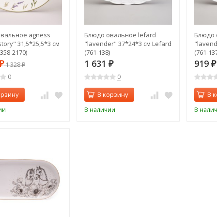
вальное agness
Блюдо овальное lefard
Блюдо 
story" 31,5*25,5*3 см
"lavender" 37*24*3 см Lefard
"lavend
358-2170)
(761-138)
(761-137
1 631
919
₽
1 328
₽
₽
₽
0
0
орзину
В корзину
В 
ии
В наличии
В нали