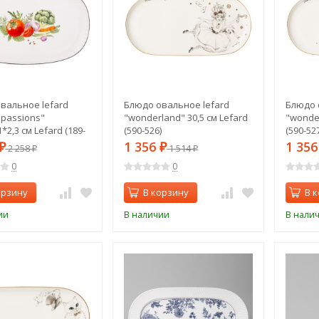
вальное lefard
Блюдо овальное lefard
Блюдо 
 passions"
"wonderland" 30,5 см Lefard
"wonder
1*2,3 см Lefard (189-
(590-526)
(590-527
1 356
1 35
₽
2 258
₽
1 514
₽
₽
0
0
орзину
В корзину
В 
ии
В наличии
В нали