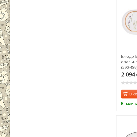
Блюдо l
овально
(590-489
2 094
В к
В налич