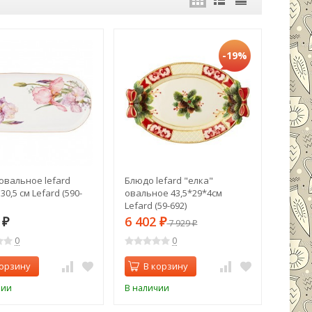
-19%
овальное lefard
Блюдо lefard "елка"
 30,5 см Lefard (590-
овальное 43,5*29*4см
Lefard (59-692)
2
6 402
₽
₽
7 929
₽
0
0
корзину
В корзину
чии
В наличии