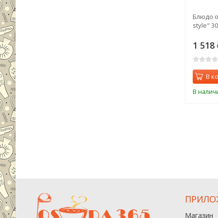
Блюдо о
style" 30
1 518
В к
В налич
ПРИЛО
Магазин