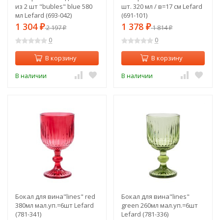
из 2 шт "bubles" blue 580
шт. 320 мл / в=17 см Lefard
мл Lefard (693-042)
(691-101)
1 304
1 378
₽
2 197
₽
1 814
₽
₽
0
0
В корзину
В корзину
В наличии
В наличии
Бокал для вина"lines" red
Бокал для вина"lines"
380мл мал.уп.=6шт Lefard
green 260мл мал.уп.=6шт
(781-341)
Lefard (781-336)