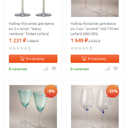
Набор бокалов для вина
Набор бокалов для вина
из 2-х штук "daisy
из 2 шт "accent" red 710 мл
rainbow" 550мл Lefard
Lefard (693-055)
(887-411)
1 231
1 649
₽
1 866
₽
2 535
₽
₽
0
0
В корзину
В корзину
В наличии
В наличии
-8%
-35%