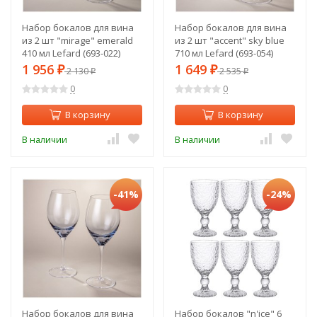
Набор бокалов для вина
Набор бокалов для вина
из 2 шт "mirage" emerald
из 2 шт "accent" sky blue
410 мл Lefard (693-022)
710 мл Lefard (693-054)
1 956
1 649
₽
2 130
₽
2 535
₽
₽
0
0
В корзину
В корзину
В наличии
В наличии
-41%
-24%
Набор бокалов для вина
Набор бокалов "n'ice" 6