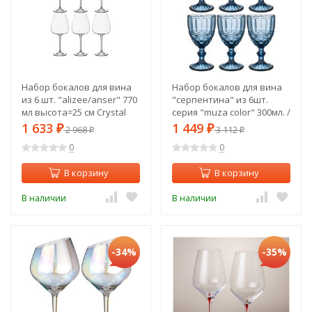
Набор бокалов для вина
Набор бокалов для вина
из 6 шт. "alizee/anser" 770
"серпентина" из 6шт.
мл высота=25 см Crystal
серия "muza color" 300мл. /
Bohemia (669-191)
в=17 см Lefard (781-104)
1 633
1 449
₽
2 968
₽
3 112
₽
₽
0
0
В корзину
В корзину
В наличии
В наличии
-34%
-35%