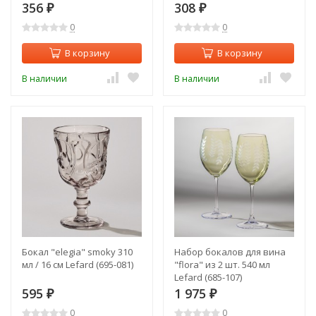
356
308
₽
₽
0
0
В корзину
В корзину
В наличии
В наличии
Бокал "elegia" smoky 310
Набор бокалов для вина
мл / 16 см Lefard (695-081)
"flora" из 2 шт. 540 мл
Lefard (685-107)
595
1 975
₽
₽
0
0