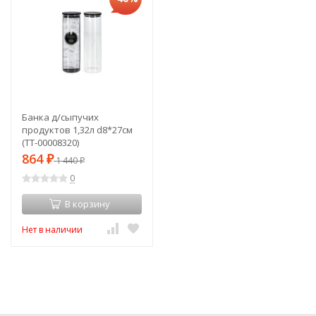
Банка д/сыпучих
продуктов 1,32л d8*27см
(TT-00008320)
864
₽
1 440
₽
0
В корзину
Нет в наличии