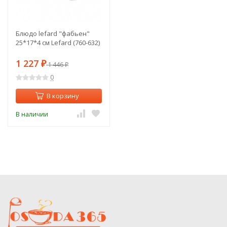
Блюдо lefard "фабьен"
25*17*4 см Lefard (760-632)
1 227
₽
1 446
₽
0
В корзину
В наличии