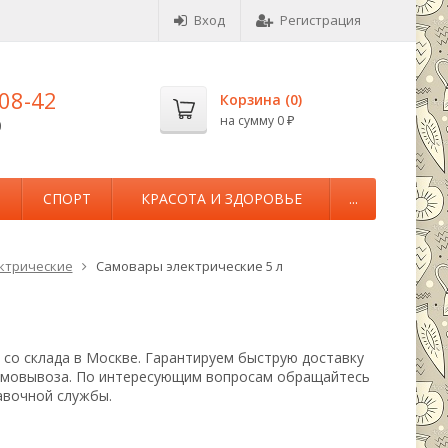
Вход
Регистрация
-08-42
Корзина (
0
)
на сумму
0
0
₽
М
СПОРТ
КРАСОТА И ЗДОРОВЬЕ
...
ктрические
Самовары электрические 5 л
 со склада в Москве. Гарантируем быструю доставку
самовывоза. По интересующим вопросам обращайтесь
авочной службы.