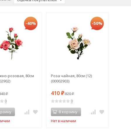
-40%
-50%
жно-розовая, 80см
Роза чайная, 80см (12)
02902)
(00002903)
410
840
₽
820
₽
₽
0
0
орзину
В корзину
аличии
Нет в наличии