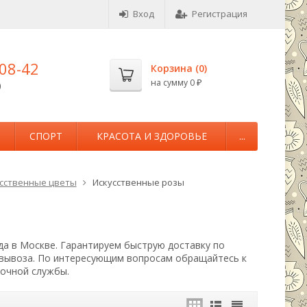
Вход
Регистрация
-08-42
Корзина (
0
)
на сумму
0
0
₽
М
СПОРТ
КРАСОТА И ЗДОРОВЬЕ
...
сственные цветы
Искусственные розы
да в Москве. Гарантируем быструю доставку по
овывоза. По интересующим вопросам обращайтесь к
вочной службы.